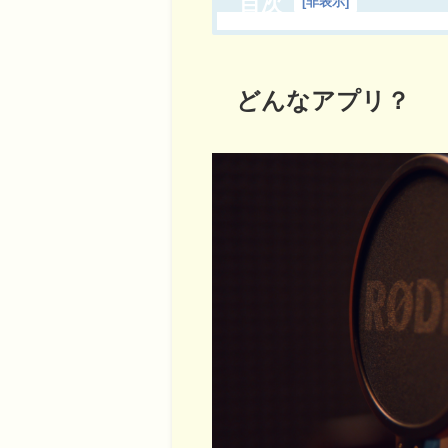
目次
[
非表示
]
どんなアプリ？