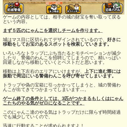
ゲームの内容としては、相手の城の財宝を奪い取って戻る
という内容。
まず５匹のにゃんこを選択しチームを作ります。
城はマス目に区切られてデザインされているので、
好きに
移動をしてお宝のあるスポットを検索していきます。
いろいろなトラップにぶち当たるとモチベーションが減少
したり、警備のわんこを招聘してしまうので、精いっぱい
回避しながら移動していくとベストだと思います。
移動は上下左右のエリアにいけますが、
上下に進む際には
振動で周辺にいる警備わんこを呼び寄せてしまいます。
トラップや偽の宝箱に引っかかってしまうと、城の警備わ
んこが出てきてつかまってしまいます…。
ゲーム終了の条件としては、3匹がつかまるもしくはにゃん
こたちのやる気がゼロになることです。
このにゃんこ達のやる気はトラップだけに限らず時間経過
でも減少していくので、
迅速に行動することが求められますよ！