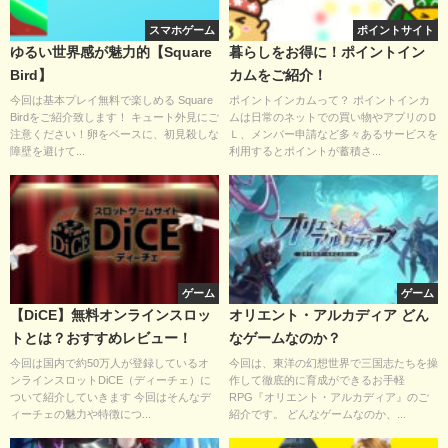
スマホゲーム
ポイントサイト
ゆるい世界感が魅力的【Square
暮らしをお得に！ポイントイン
Bird】
カムをご紹介！
今回は基本プレイ無料で楽しめる Square
ポイントインカムって？ ポイントインカ
Birdをご紹介致します！ キュート外見にご
ムは日常のネットでの買い物やアプリのＤ
注意ください！卵をベースに、初見殺しな
Ｌ、メンバー申請など多々あるサービスを
障壁を避けて...
利用するとポイントが蓄積さ...
ゲーム
ゲーム
【DiCE】無料オンラインスロッ
オリエント・アルカディア どん
トとは？おすすめレビュー！
なゲームなのか？
今回は国内で約50万人が登録しているオ
今回は、東洋の幻想世界で三国志たちを操
ンラインスロットDiCE（ディーチェ）に
作して徹底的に育成ができるお手軽
ついて紹介していきます 今回はそんなデ
RPG『オリエント・アルカディア』のご
ィーチェの魅力や特徴につ...
紹介です。 どんなゲームなのか、...