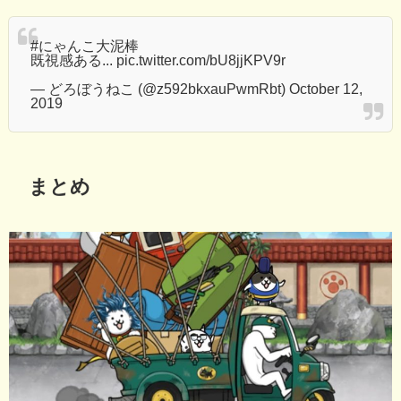
#にゃんこ大泥棒
既視感ある...
pic.twitter.com/bU8jjKPV9r
— どろぼうねこ (@z592bkxauPwmRbt)
October 12,
2019
まとめ