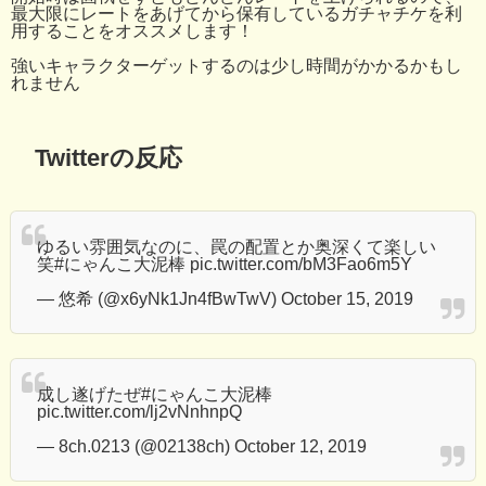
最大限にレートをあげてから保有しているガチャチケを利
用することをオススメします！
強いキャラクターゲットするのは少し時間がかかるかもし
れません
Twitterの反応
ゆるい雰囲気なのに、罠の配置とか奥深くて楽しい
笑
#にゃんこ大泥棒
pic.twitter.com/bM3Fao6m5Y
— 悠希 (@x6yNk1Jn4fBwTwV)
October 15, 2019
成し遂げたぜ
#にゃんこ大泥棒
pic.twitter.com/lj2vNnhnpQ
— 8ch.0213 (@02138ch)
October 12, 2019