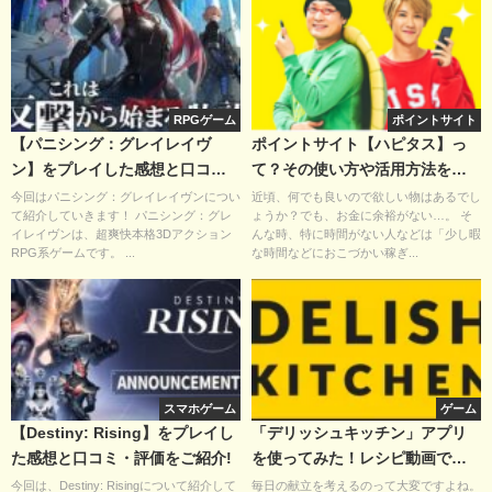
RPGゲーム
ポイントサイト
【パニシング：グレイレイヴ
ポイントサイト【ハピタス】っ
ン】をプレイした感想と口コ
て？その使い方や活用方法をご
ミ・評価をご紹介！
紹介！
今回はパニシング：グレイレイヴンについ
近頃、何でも良いので欲しい物はあるでし
て紹介していきます！ パニシング：グレ
ょうか？でも、お金に余裕がない…。 そ
イレイヴンは、超爽快本格3Dアクション
んな時、特に時間がない人などは「少し暇
RPG系ゲームです。 ...
な時間などにおこづかい稼ぎ...
スマホゲーム
ゲーム
【Destiny: Rising】をプレイし
「デリッシュキッチン」アプリ
た感想と口コミ・評価をご紹介!
を使ってみた！レシピ動画で簡
単調理！【PR】
今回は、Destiny: Risingについて紹介して
毎日の献立を考えるのって大変ですよね。