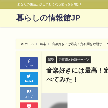
あなたの生活が少し楽しくなる情報をお届け!
暮らしの情報館JP
ホーム
娯楽
音楽好きには最高！定額聞き放題サー
娯楽
定額聞き放題サービス
シェア
音楽好きには最高！
べてみた！
Tweet
B!
はてブ