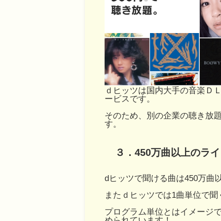
ｄヒッツは国内大手の音楽Ｄ
ービスです。
そのため、別の企業の聴き放
す。
３．450万曲以上のラ
dヒッツで聞ける曲は450万曲
またｄヒッツでは1曲単位で聞
プログラム単位とはイメージで
められています！